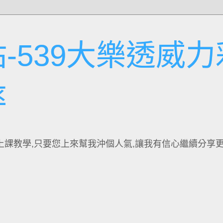
-539大樂透威力
率
上課教學,只要您上來幫我沖個人氣,讓我有信心繼續分享