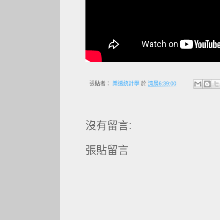
張貼者：
樂透統計學
於
清晨6:39:00
沒有留言:
張貼留言