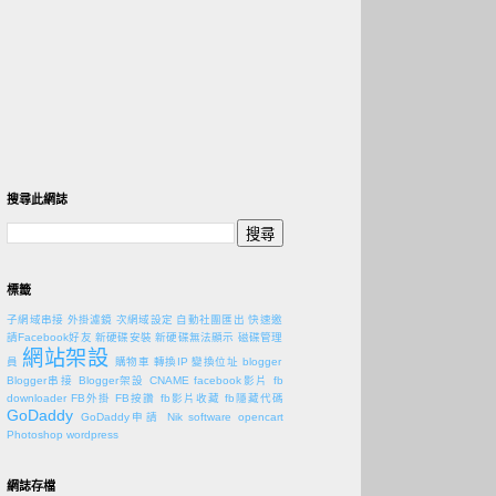
搜尋此網誌
標籤
子網域串接
外掛濾鏡
次網域設定
自動社團匯出
快速邀
請Facebook好友
新硬碟安裝
新硬碟無法顯示
磁碟管理
網站架設
員
購物車
轉換IP
變換位址
blogger
Blogger串接
Blogger架設
CNAME
facebook影片
fb
downloader
FB外掛
FB按讚
fb影片收藏
fb隱藏代碼
GoDaddy
GoDaddy申請
Nik software
opencart
Photoshop
wordpress
網誌存檔