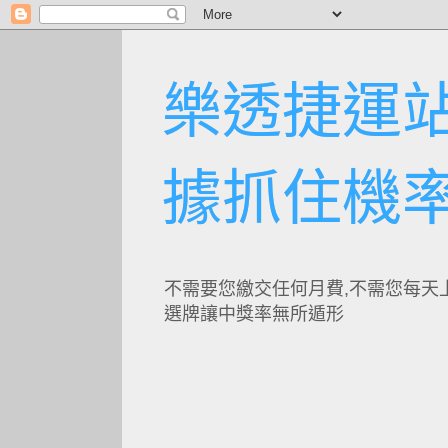
樂透捷運站
據抓住機
不需要您繳交任何月費,不需您每天
選牌讓中獎率無所遁形