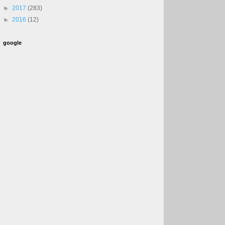
►
2017
(283)
►
2016
(12)
google