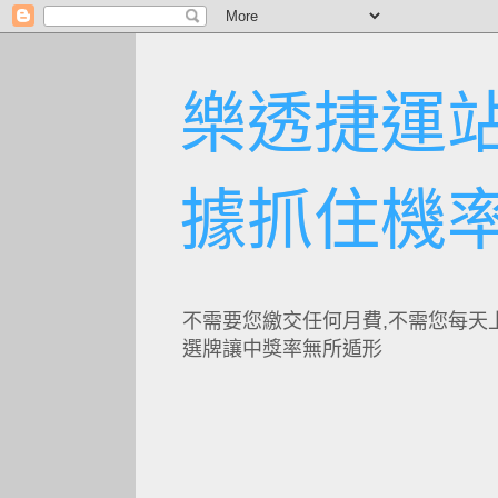
樂透捷運站
據抓住機
不需要您繳交任何月費,不需您每天
選牌讓中獎率無所遁形