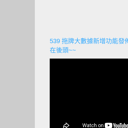
539 拖牌大數據新增功能發
在後頭~~