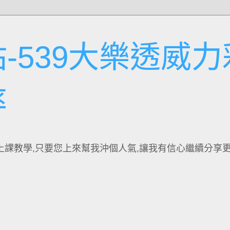
-539大樂透威力
率
上課教學,只要您上來幫我沖個人氣,讓我有信心繼續分享