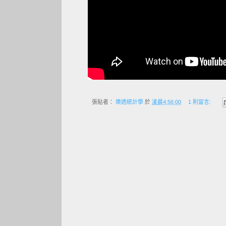
張貼者：
樂透統計學
於
凌晨4:56:00
1 則留言: