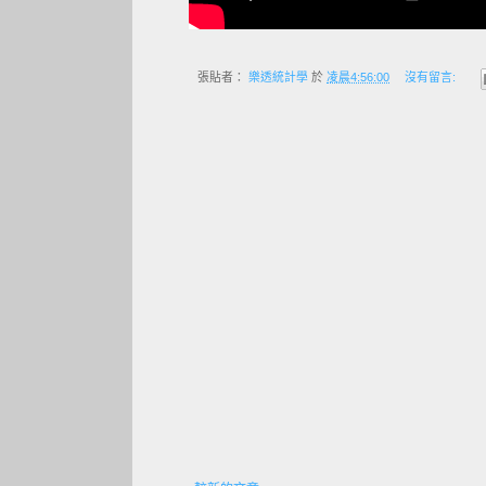
張貼者：
樂透統計學
於
凌晨4:56:00
沒有留言: