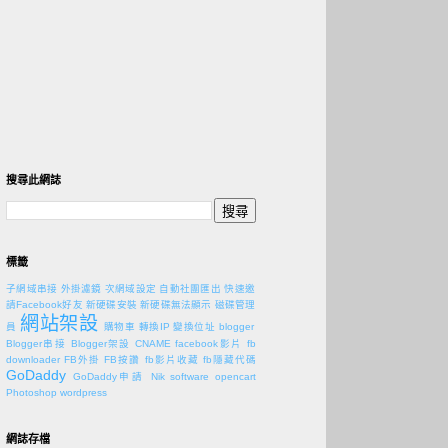
搜尋此網誌
標籤
子網域串接
外掛濾鏡
次網域設定
自動社團匯出
快速邀
請Facebook好友
新硬碟安裝
新硬碟無法顯示
磁碟管理
網站架設
員
購物車
轉換IP
變換位址
blogger
Blogger串接
Blogger架設
CNAME
facebook影片
fb
downloader
FB外掛
FB按讚
fb影片收藏
fb隱藏代碼
GoDaddy
GoDaddy申請
Nik software
opencart
Photoshop
wordpress
網誌存檔