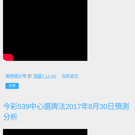
樂透統計學
於
清晨7:11:00
沒有留言:
分享
今彩539中心選牌法2017年8月30日預測
分析