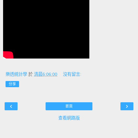
樂透統計學
於
清晨6:06:00
沒有留言:
分享
‹
›
首頁
查看網路版