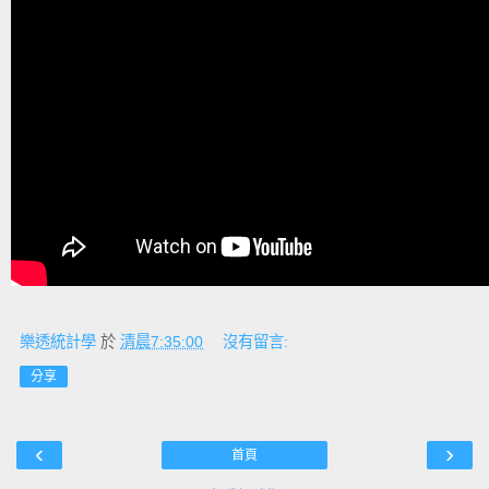
樂透統計學
於
清晨7:35:00
沒有留言:
分享
‹
›
首頁