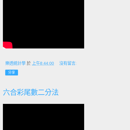
樂透統計學
於
上午8:44:00
沒有留言:
分享
六合彩尾數二分法