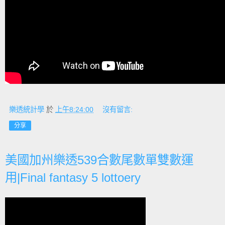
樂透統計學
於
上午8:24:00
沒有留言:
分享
美國加州樂透539合數尾數單雙數運
用|Final fantasy 5 lottoery