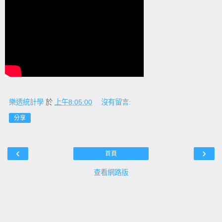
樂透統計學
於
上午8:05:00
沒有留言:
分享
‹
›
首頁
查看網路版