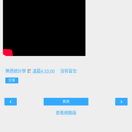
樂透統計學
於
凌晨4:33:00
沒有留言:
分享
‹
›
首頁
查看網路版