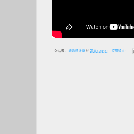
張貼者：
樂透統計學
於
凌晨4:34:00
沒有留言: