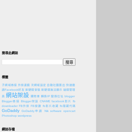
搜尋此網誌
標籤
子網域串接
外掛濾鏡
次網域設定
自動社團匯出
快速邀
請Facebook好友
新硬碟安裝
新硬碟無法顯示
磁碟管理
網站架設
員
購物車
轉換IP
變換位址
blogger
Blogger串接
Blogger架設
CNAME
facebook影片
fb
downloader
FB外掛
FB按讚
fb影片收藏
fb隱藏代碼
GoDaddy
GoDaddy申請
Nik software
opencart
Photoshop
wordpress
網誌存檔