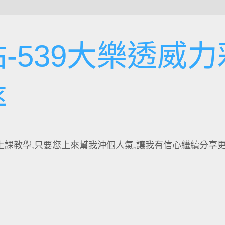
-539大樂透威力
率
上課教學,只要您上來幫我沖個人氣,讓我有信心繼續分享