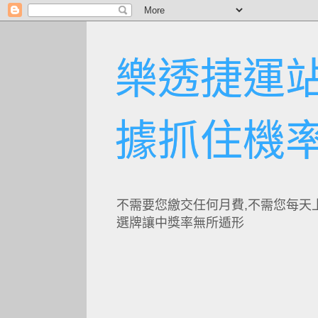
樂透捷運站
據抓住機
不需要您繳交任何月費,不需您每天
選牌讓中獎率無所遁形