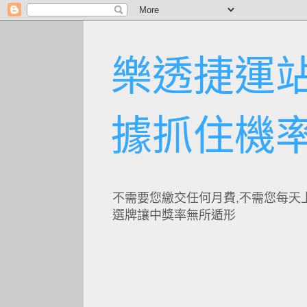
樂透捷運站
據抓住機
不需要您繳交任何月費,不需您每天
選牌讓中獎率無所遁形