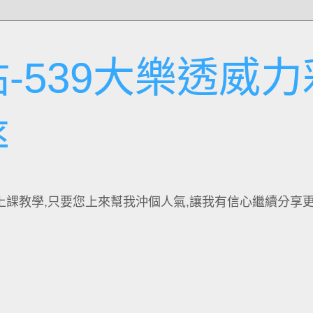
-539大樂透威力
率
上課教學,只要您上來幫我沖個人氣,讓我有信心繼續分享