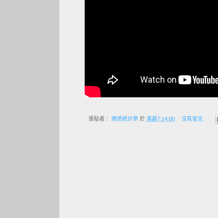
張貼者：
樂透統計學
於
清晨7:14:00
沒有留言: