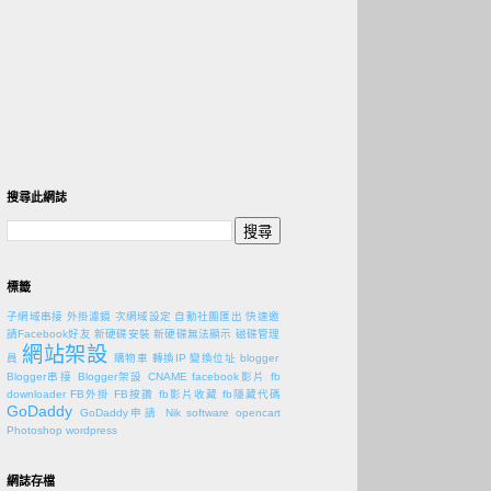
搜尋此網誌
標籤
子網域串接
外掛濾鏡
次網域設定
自動社團匯出
快速邀
請Facebook好友
新硬碟安裝
新硬碟無法顯示
磁碟管理
網站架設
員
購物車
轉換IP
變換位址
blogger
Blogger串接
Blogger架設
CNAME
facebook影片
fb
downloader
FB外掛
FB按讚
fb影片收藏
fb隱藏代碼
GoDaddy
GoDaddy申請
Nik software
opencart
Photoshop
wordpress
網誌存檔