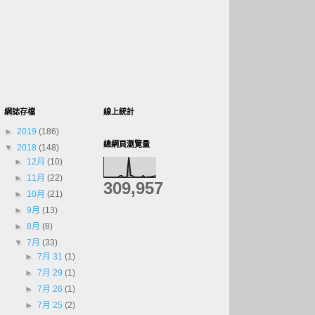
網誌存檔
線上統計
►
2019
(186)
總網頁瀏覽量
▼
2018
(148)
►
12月
(10)
►
11月
(22)
309,957
►
10月
(21)
►
9月
(13)
►
8月
(8)
▼
7月
(33)
►
7月 31
(1)
►
7月 29
(1)
►
7月 26
(1)
►
7月 25
(2)