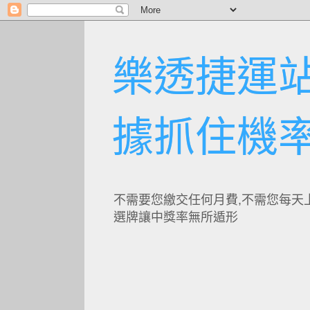
樂透捷運站
據抓住機
不需要您繳交任何月費,不需您每天
選牌讓中獎率無所遁形