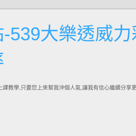
-539大樂透威力
率
上課教學,只要您上來幫我沖個人氣,讓我有信心繼續分享