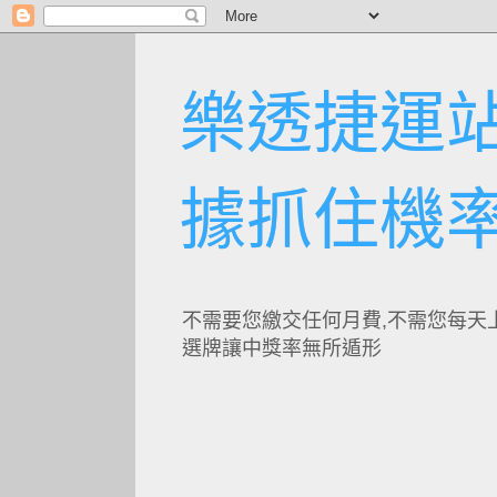
樂透捷運站
據抓住機
不需要您繳交任何月費,不需您每天
選牌讓中獎率無所遁形