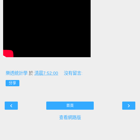
樂透統計學
於
清晨7:52:00
沒有留言:
分享
‹
›
首頁
查看網路版