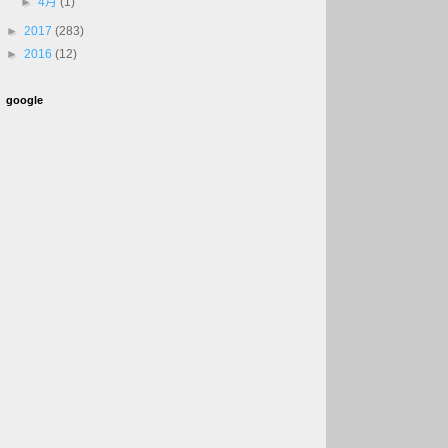
►
4月
(1)
►
2017
(283)
►
2016
(12)
google