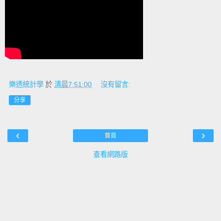
樂透統計學
於
清晨7:51:00
沒有留言:
分享
‹
›
首頁
查看網路版