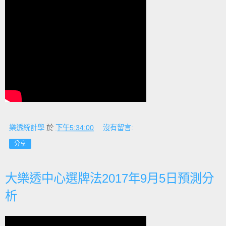
樂透統計學
於
下午5:34:00
沒有留言:
分享
大樂透中心選牌法2017年9月5日預測分
析