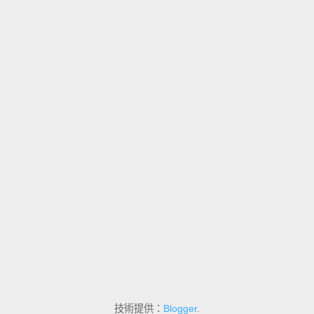
技術提供：
Blogger
.