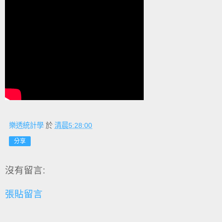
樂透統計學
於
清晨5:28:00
分享
沒有留言:
張貼留言