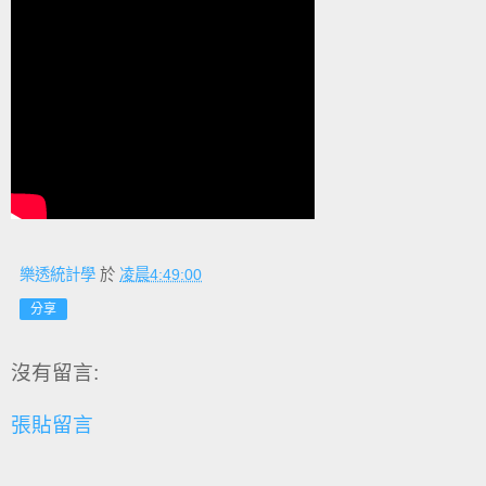
樂透統計學
於
凌晨4:49:00
分享
沒有留言:
張貼留言