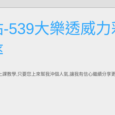
-539大樂透威力
率
上課教學,只要您上來幫我沖個人氣,讓我有信心繼續分享