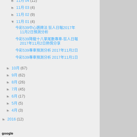
►
11月 04
(12)
►
11月 03
(4)
►
11月 02
(9)
▼
11月 01
(4)
今彩539中心選牌法 狂人日報2017年
11月2日預測分析
今彩539降龍十八掌尾數專車-狂人日報
2017年11月2日熱情分享
今彩539專車預測分析 2017年11月2日
今彩539專車預測分析 2017年11月1日
►
10月
(67)
►
9月
(62)
►
8月
(26)
►
7月
(45)
►
6月
(17)
►
5月
(5)
►
4月
(3)
►
2016
(12)
google