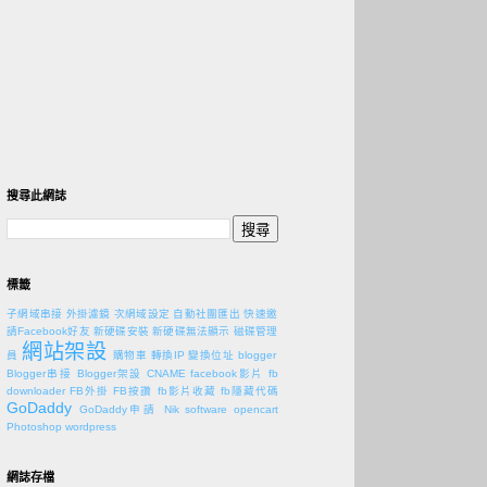
搜尋此網誌
標籤
子網域串接
外掛濾鏡
次網域設定
自動社團匯出
快速邀
請Facebook好友
新硬碟安裝
新硬碟無法顯示
磁碟管理
網站架設
員
購物車
轉換IP
變換位址
blogger
Blogger串接
Blogger架設
CNAME
facebook影片
fb
downloader
FB外掛
FB按讚
fb影片收藏
fb隱藏代碼
GoDaddy
GoDaddy申請
Nik software
opencart
Photoshop
wordpress
網誌存檔