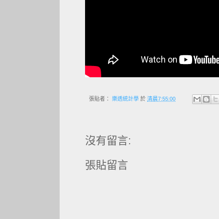
張貼者：
樂透統計學
於
清晨7:55:00
沒有留言:
張貼留言