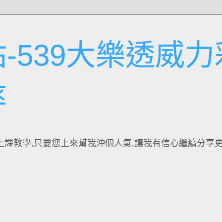
-539大樂透威力
率
上課教學,只要您上來幫我沖個人氣,讓我有信心繼續分享