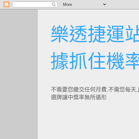
樂透捷運站
據抓住機
不需要您繳交任何月費,不需您每天
選牌讓中獎率無所遁形