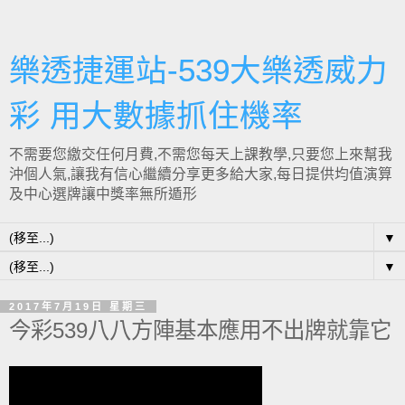
樂透捷運站-539大樂透威力
彩 用大數據抓住機率
不需要您繳交任何月費,不需您每天上課教學,只要您上來幫我
沖個人氣,讓我有信心繼續分享更多給大家,每日提供均值演算
及中心選牌讓中獎率無所遁形
▼
▼
2017年7月19日 星期三
今彩539八八方陣基本應用不出牌就靠它