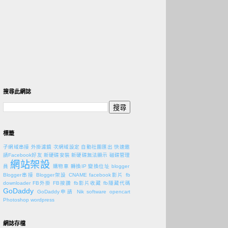
搜尋此網誌
標籤
子網域串接
外掛濾鏡
次網域設定
自動社團匯出
快速邀
請Facebook好友
新硬碟安裝
新硬碟無法顯示
磁碟管理
網站架設
員
購物車
轉換IP
變換位址
blogger
Blogger串接
Blogger架設
CNAME
facebook影片
fb
downloader
FB外掛
FB按讚
fb影片收藏
fb隱藏代碼
GoDaddy
GoDaddy申請
Nik software
opencart
Photoshop
wordpress
網誌存檔