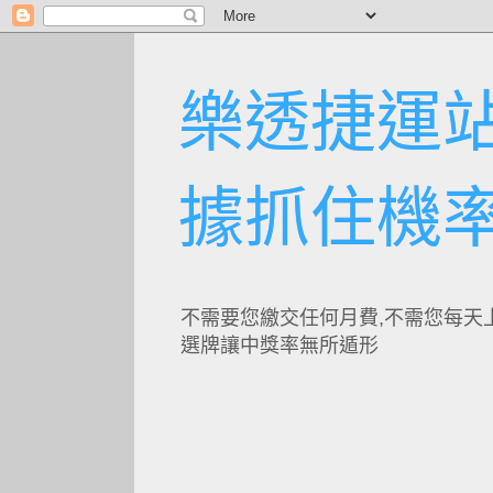
樂透捷運站
據抓住機
不需要您繳交任何月費,不需您每天
選牌讓中獎率無所遁形