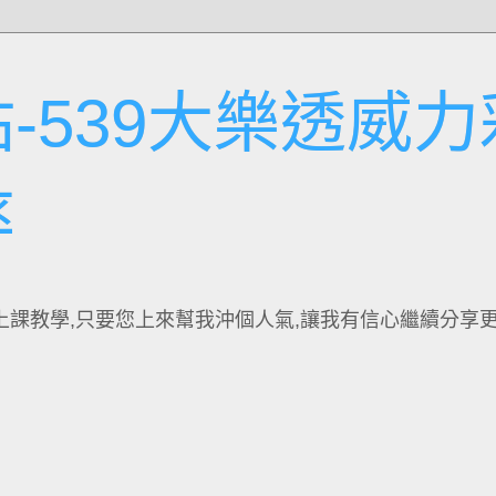
-539大樂透威力
率
上課教學,只要您上來幫我沖個人氣,讓我有信心繼續分享