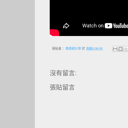
張貼者：
樂透統計學
於
清晨6:08:00
沒有留言:
張貼留言