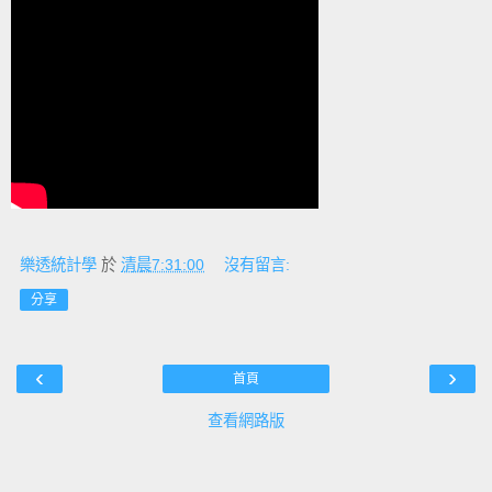
樂透統計學
於
清晨7:31:00
沒有留言:
分享
‹
›
首頁
查看網路版