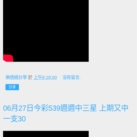
樂透統計學
於
上午8:18:00
沒有留言:
分享
06月27日今彩539週週中三星 上期又中
一支30