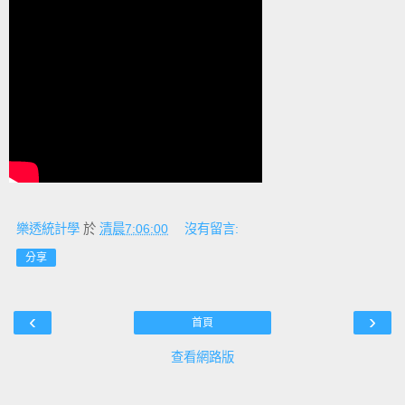
樂透統計學
於
清晨7:06:00
沒有留言:
分享
‹
›
首頁
查看網路版