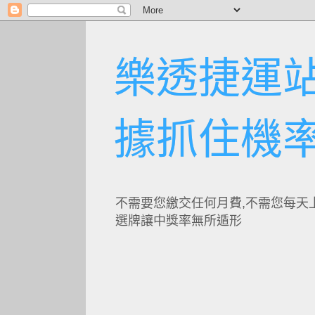
樂透捷運站
據抓住機
不需要您繳交任何月費,不需您每天
選牌讓中獎率無所遁形