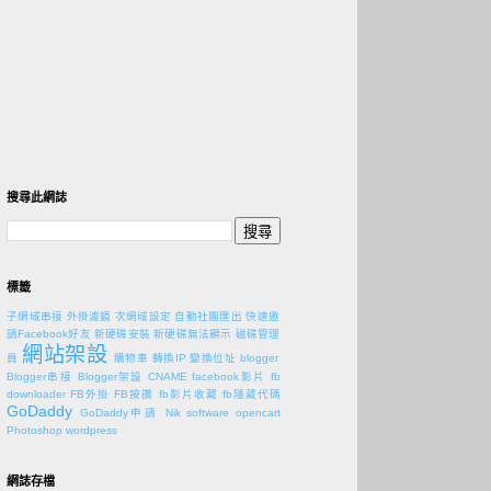
搜尋此網誌
標籤
子網域串接
外掛濾鏡
次網域設定
自動社團匯出
快速邀
請Facebook好友
新硬碟安裝
新硬碟無法顯示
磁碟管理
網站架設
員
購物車
轉換IP
變換位址
blogger
Blogger串接
Blogger架設
CNAME
facebook影片
fb
downloader
FB外掛
FB按讚
fb影片收藏
fb隱藏代碼
GoDaddy
GoDaddy申請
Nik software
opencart
Photoshop
wordpress
網誌存檔