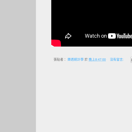
張貼者：
樂透統計學
於
晚上8:47:00
沒有留言: