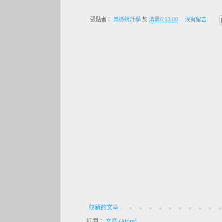
張貼者：
樂透統計學
於
清晨6:13:00
沒有留言:
較新的文章
訂閱：
文章 (Atom)