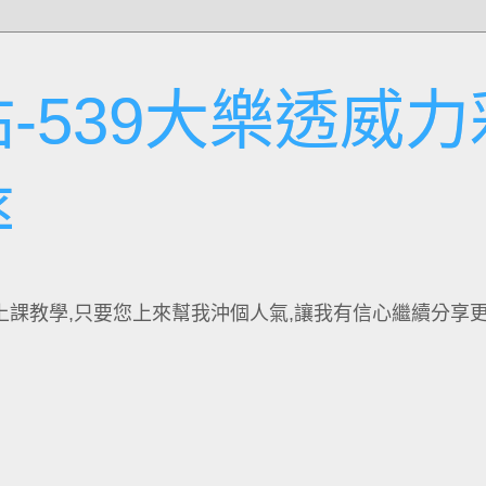
-539大樂透威力
率
上課教學,只要您上來幫我沖個人氣,讓我有信心繼續分享