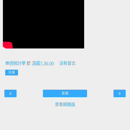
樂透統計學
於
清晨7:36:00
沒有留言:
分享
‹
›
首頁
查看網路版