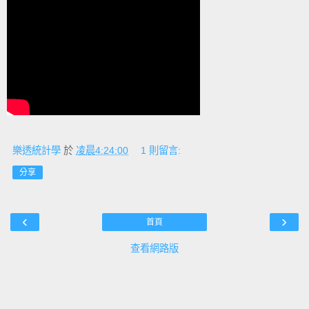
樂透統計學
於
凌晨4:24:00
1 則留言:
分享
‹
›
首頁
查看網路版