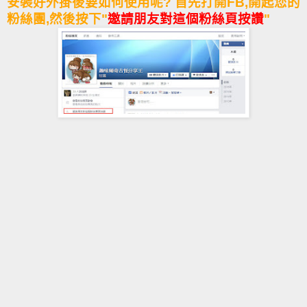
安裝好外掛後要如何使用呢? 首先打開FB,開起您的
粉絲團,然後按下"
邀請朋友對這個粉絲頁按讚
"