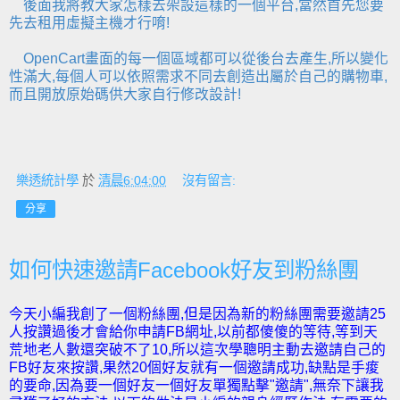
後面我將教大家怎樣去架設這樣的一個平台,當然首先您要
先去租用虛擬主機才行唷!
OpenCart畫面的每一個區域都可以從後台去產生,所以變化
性滿大,每個人可以依照需求不同去創造出屬於自己的購物車,
而且開放原始碼供大家自行修改設計!
樂透統計學
於
清晨6:04:00
沒有留言:
分享
如何快速邀請Facebook好友到粉絲團
今天小編我創了一個粉絲團,但是因為新的粉絲團需要邀請25
人按讚過後才會給你申請FB網址
,以前都傻傻的等待,等到天
荒地老人數還突破不了10,所以這次學聰明主動去邀請自己的
FB好友來按讚,果然20個好友就有一個邀請成功,缺點是手痠
的要命,因為要一個好友一個好友單獨點擊"邀請",無奈下讓我