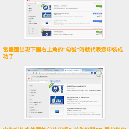
當畫面出現下圖右上角的"勾號"時就代表您申裝成
功了