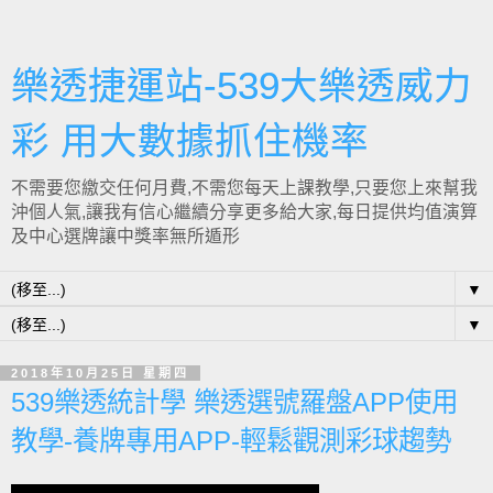
樂透捷運站-539大樂透威力
彩 用大數據抓住機率
不需要您繳交任何月費,不需您每天上課教學,只要您上來幫我
沖個人氣,讓我有信心繼續分享更多給大家,每日提供均值演算
及中心選牌讓中獎率無所遁形
▼
▼
2018年10月25日 星期四
539樂透統計學 樂透選號羅盤APP使用
教學-養牌專用APP-輕鬆觀測彩球趨勢