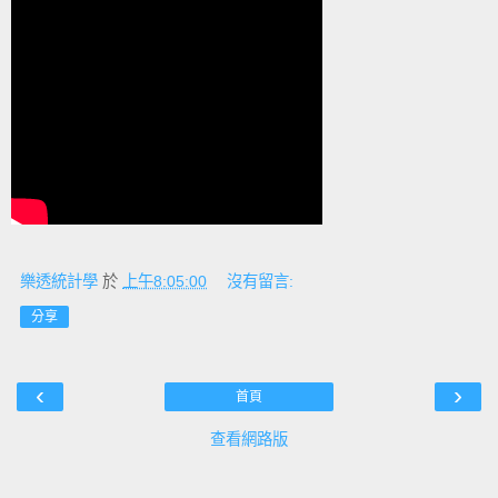
樂透統計學
於
上午8:05:00
沒有留言:
分享
‹
›
首頁
查看網路版