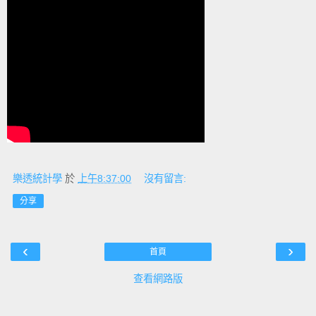
樂透統計學
於
上午8:37:00
沒有留言:
分享
‹
›
首頁
查看網路版