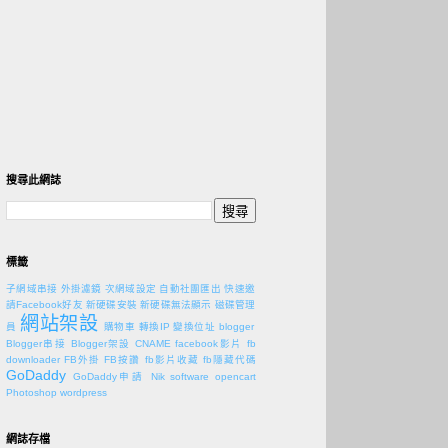
搜尋此網誌
標籤
子網域串接
外掛濾鏡
次網域設定
自動社團匯出
快速邀
請Facebook好友
新硬碟安裝
新硬碟無法顯示
磁碟管理
網站架設
員
購物車
轉換IP
變換位址
blogger
Blogger串接
Blogger架設
CNAME
facebook影片
fb
downloader
FB外掛
FB按讚
fb影片收藏
fb隱藏代碼
GoDaddy
GoDaddy申請
Nik software
opencart
Photoshop
wordpress
網誌存檔