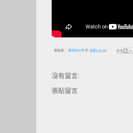
張貼者：
樂透統計學
於
清晨5:42:00
沒有留言:
張貼留言