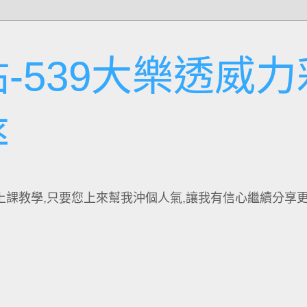
-539大樂透威力
率
上課教學,只要您上來幫我沖個人氣,讓我有信心繼續分享