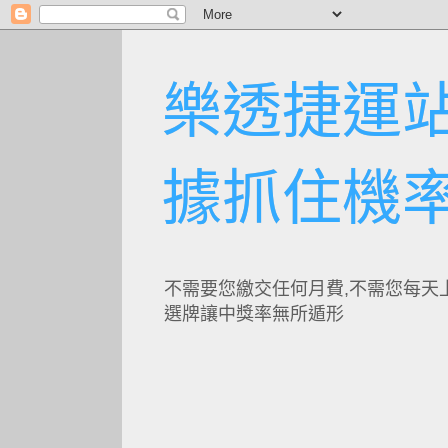
樂透捷運站
據抓住機
不需要您繳交任何月費,不需您每天
選牌讓中獎率無所遁形