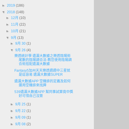
►
2019
(186)
▼
2018
(148)
►
12月
(10)
►
11月
(22)
►
10月
(21)
▼
9月
(13)
►
9月 30
(1)
▼
9月 26
(4)
樂透統計學 遺漏大數據之樂透陰陽術
尾數的陰陽調合法-教您使用陰陽調
合術搭配遺漏大數據
Fantasy5加州天天樂透週週中三星就
是這容易 遺漏大數據SUPER
遺漏大數據APP 空機排的定義及如何
運用空機排來找牌
539遺漏大數據APP 幫同事試算竟中獎
好可惜自己沒簽
►
9月 25
(1)
►
9月 22
(1)
►
9月 09
(1)
►
9月 08
(2)