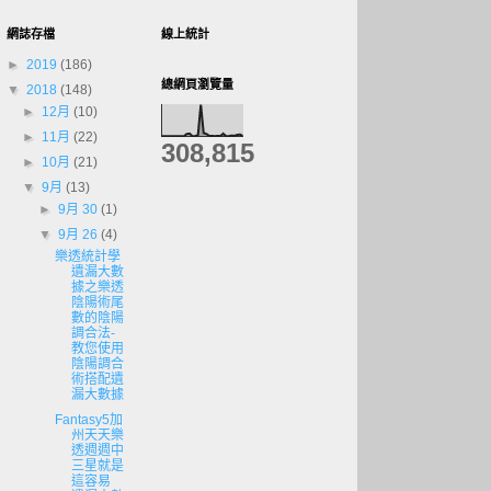
網誌存檔
線上統計
►
2019
(186)
總網頁瀏覽量
▼
2018
(148)
►
12月
(10)
►
11月
(22)
308,815
►
10月
(21)
▼
9月
(13)
►
9月 30
(1)
▼
9月 26
(4)
樂透統計學
遺漏大數
據之樂透
陰陽術尾
數的陰陽
調合法-
教您使用
陰陽調合
術搭配遺
漏大數據
Fantasy5加
州天天樂
透週週中
三星就是
這容易