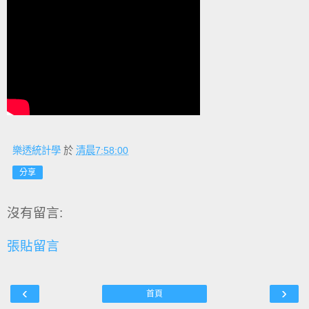
樂透統計學
於
清晨7:58:00
分享
沒有留言:
張貼留言
‹
›
首頁